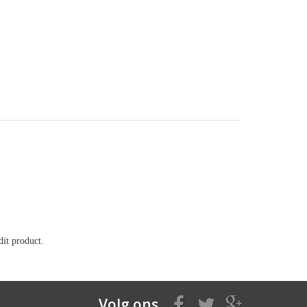
it product.
Volg ons