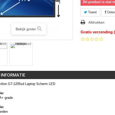
Dit product is niet 
Tweet
Dele
Afdrukken
Bekijk groter
Gratis verzending 
0.0
star
rating
 INFORMATIE
ilion G7-1205sd Laptop Scherm LED
ie:
A+ grade
ie:
anden