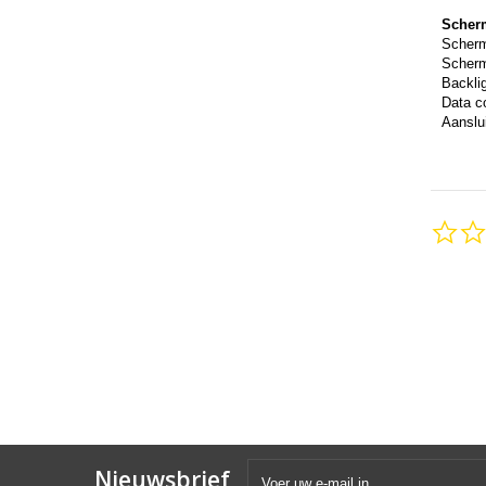
Scher
Scher
Scherm
Backli
Data c
Aanslui
Nieuwsbrief