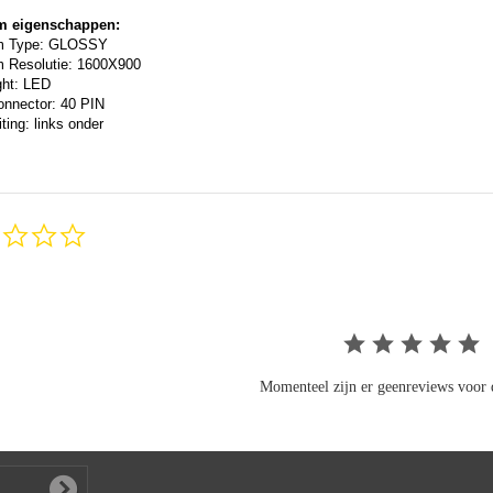
m eigenschappen:
m Type: GLOSSY
 Resolutie: 1600X900
ght: LED
onnector: 40 PIN
ting: links onder
0.0
star
rating
Momenteel zijn er geenreviews voor d