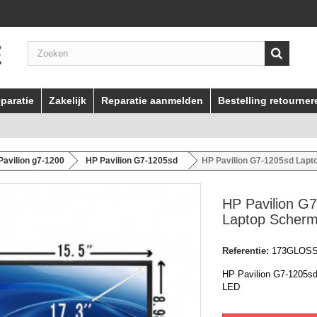
paratie
Zakelijk
Reparatie aanmelden
Bestelling retourner
Pavilion g7-1200
HP Pavilion G7-1205sd
HP Pavilion G7-1205sd Lap
HP Pavilion G
Laptop Scher
Referentie:
173GLOS
HP Pavilion G7-1205s
LED