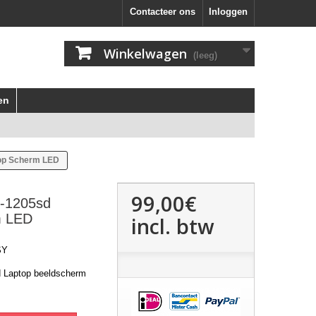
Contacteer ons
Inloggen
Winkelwagen
(leeg)
en
top Scherm LED
99,00€
7-1205sd
m LED
incl. btw
SY
d Laptop beeldscherm