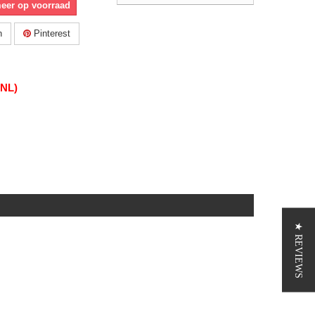
meer op voorraad
n
Pinterest
(NL)
★ REVIEWS