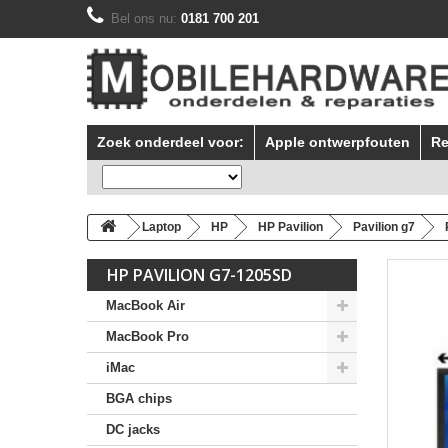
Bel ons nu:
0181 700 201
Zoek onderdeel voor:
Apple ontwerpfouten
Re
Laptop
HP
HP Pavilion
Pavilion g7
HP PAVILION G7-1205SD
MacBook Air
MacBook Pro
iMac
BGA chips
DC jacks