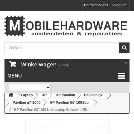
Contacteer ons
Inloggen
Winkelwagen
(leeg)
MENU
Laptop
HP
HP Pavilion
Pavilion g7
Pavilion g7-1000
HP Pavilion G7-1091eb
HP Pavilion G7-1091eb Laptop Scherm LED