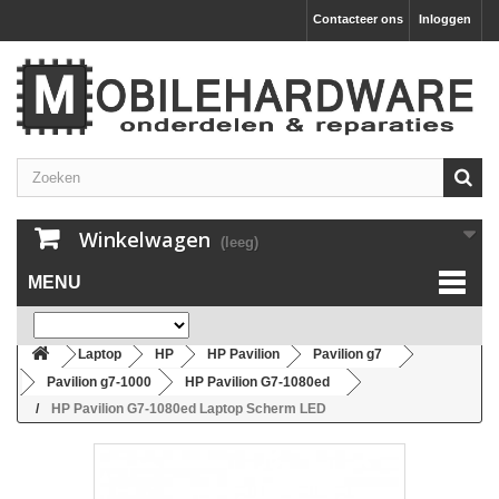
Contacteer ons
Inloggen
Winkelwagen
(leeg)
MENU
Laptop
HP
HP Pavilion
Pavilion g7
Pavilion g7-1000
HP Pavilion G7-1080ed
HP Pavilion G7-1080ed Laptop Scherm LED