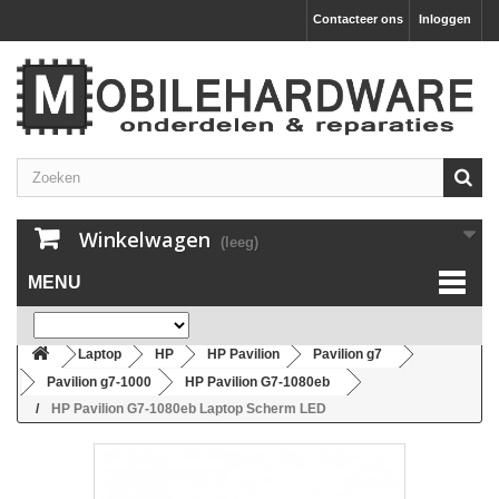
Contacteer ons
Inloggen
Winkelwagen
(leeg)
MENU
Laptop
HP
HP Pavilion
Pavilion g7
Pavilion g7-1000
HP Pavilion G7-1080eb
HP Pavilion G7-1080eb Laptop Scherm LED