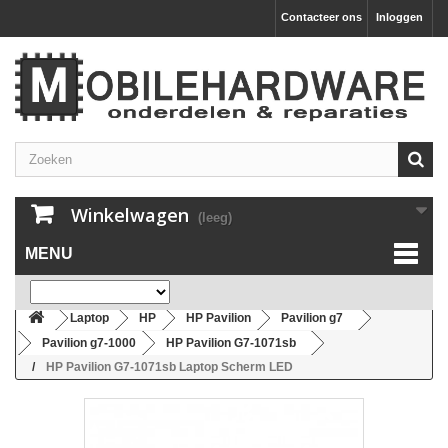
Contacteer ons
Inloggen
Winkelwagen
(leeg)
MENU
Laptop
HP
HP Pavilion
Pavilion g7
Pavilion g7-1000
HP Pavilion G7-1071sb
HP Pavilion G7-1071sb Laptop Scherm LED