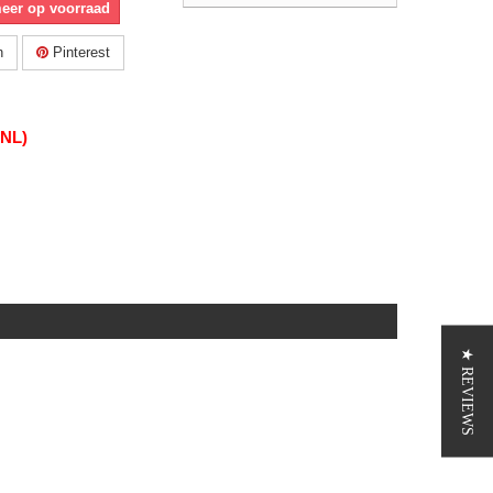
meer op voorraad
n
Pinterest
(NL)
★ REVIEWS