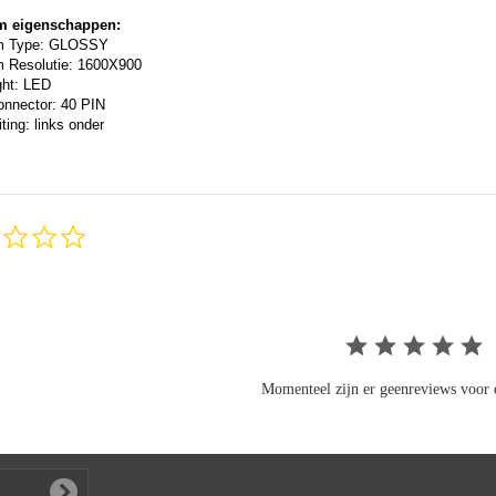
m eigenschappen:
m Type: GLOSSY
 Resolutie: 1600X900
ght: LED
onnector: 40 PIN
ting: links onder
0.0
star
rating
Momenteel zijn er geenreviews voor d