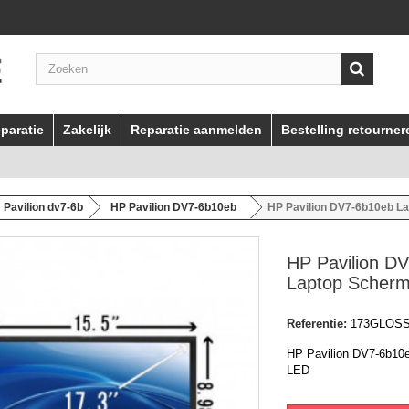
paratie
Zakelijk
Reparatie aanmelden
Bestelling retourner
Pavilion dv7-6b
HP Pavilion DV7-6b10eb
HP Pavilion DV7-6b10eb L
HP Pavilion D
Laptop Scher
Referentie:
173GLOS
HP Pavilion DV7-6b10
LED