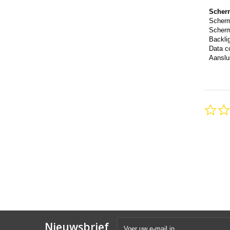
Scher
Scher
Scherm
Backli
Data c
Aanslui
Nieuwsbrief