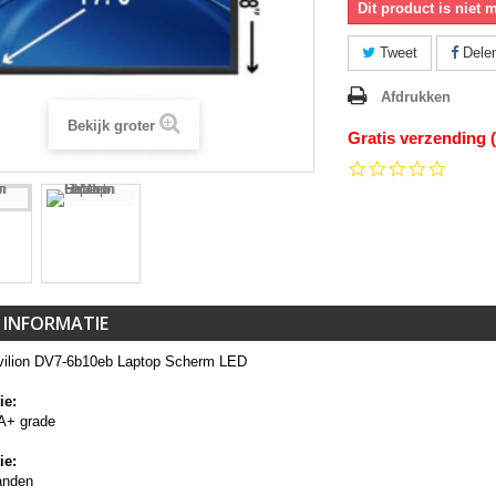
Dit product is niet 
Tweet
Dele
Afdrukken
Bekijk groter
Gratis verzending 
0.0
star
rating
 INFORMATIE
ilion DV7-6b10eb Laptop Scherm LED
ie:
A+ grade
ie:
anden