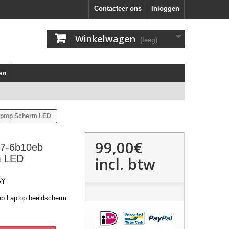
Contacteer ons
Inloggen
Winkelwagen
(leeg)
en
aptop Scherm LED
99,00€
V7-6b10eb
m LED
incl. btw
SY
eb Laptop beeldscherm