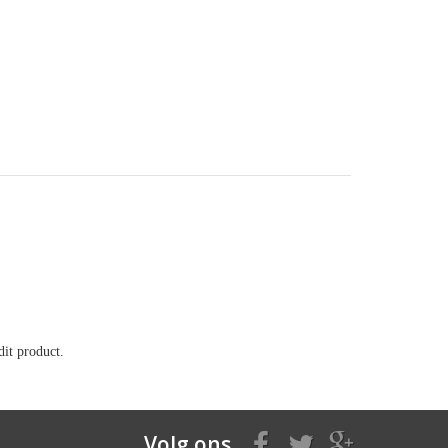
it product.
Volg ons