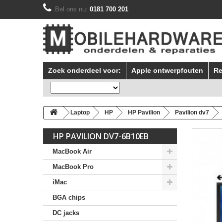
Bel ons nu:
0181 700 201
Zoek onderdeel voor:
Apple ontwerpfouten
Re
Laptop
HP
HP Pavilion
Pavilion dv7
HP PAVILION DV7-6B10EB
MacBook Air
MacBook Pro
iMac
BGA chips
DC jacks