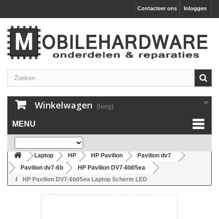
Contacteer ons
Inloggen
Winkelwagen
(leeg)
MENU
Laptop
HP
HP Pavilion
Pavilion dv7
Pavilion dv7-6b
HP Pavilion DV7-6b05ea
HP Pavilion DV7-6b05ea Laptop Scherm LED