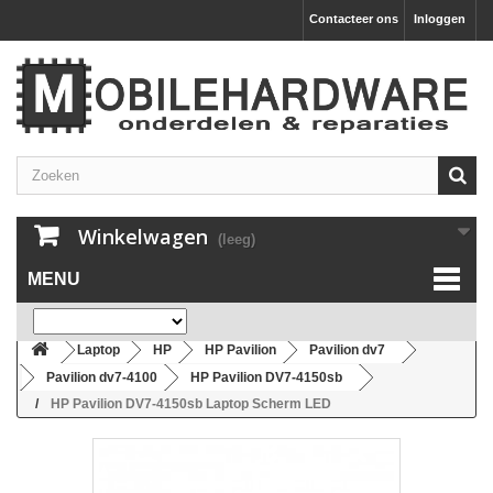
Contacteer ons
Inloggen
Winkelwagen
(leeg)
MENU
Laptop
HP
HP Pavilion
Pavilion dv7
Pavilion dv7-4100
HP Pavilion DV7-4150sb
HP Pavilion DV7-4150sb Laptop Scherm LED