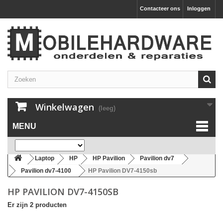
Contacteer ons
Inloggen
Winkelwagen
(leeg)
MENU
Laptop
HP
HP Pavilion
Pavilion dv7
Pavilion dv7-4100
HP Pavilion DV7-4150sb
HP PAVILION DV7-4150SB
Er zijn 2 producten