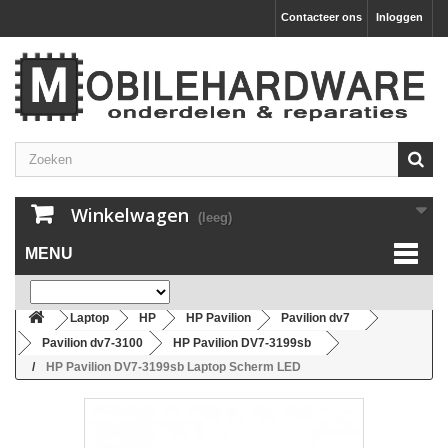
Contacteer ons
Inloggen
Winkelwagen
(leeg)
MENU
Laptop
HP
HP Pavilion
Pavilion dv7
Pavilion dv7-3100
HP Pavilion DV7-3199sb
HP Pavilion DV7-3199sb Laptop Scherm LED