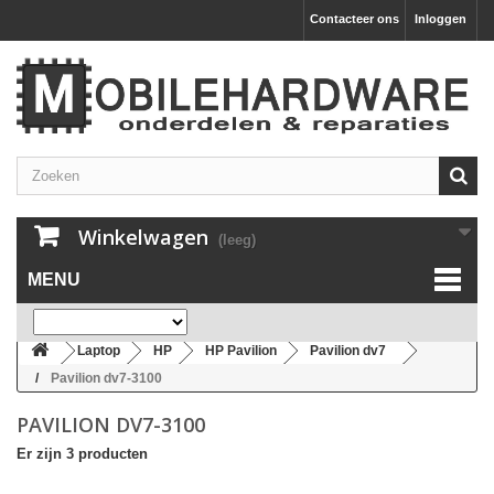
Contacteer ons
Inloggen
Winkelwagen
(leeg)
MENU
Laptop
HP
HP Pavilion
Pavilion dv7
Pavilion dv7-3100
PAVILION DV7-3100
Er zijn 3 producten