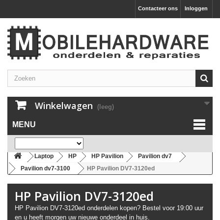
Contacteer ons
Inloggen
Winkelwagen
(leeg)
MENU
Laptop
HP
HP Pavilion
Pavilion dv7
Pavilion dv7-3100
HP Pavilion DV7-3120ed
HP Pavilion DV7-3120ed
HP Pavilion DV7-3120ed onderdelen kopen? Bestel voor 19:00 uur
en u heeft morgen uw nieuwe onderdeel in huis.