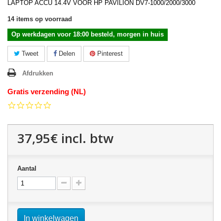
LAPTOP ACCU 14.4V VOOR HP PAVILION DV7-1000/2000/3000
14
items op voorraad
Op werkdagen voor 18:00 besteld, morgen in huis
Tweet
Delen
Pinterest
Afdrukken
Gratis verzending (NL)
0.0
star
rating
37,95€
incl. btw
Aantal
In winkelwagen