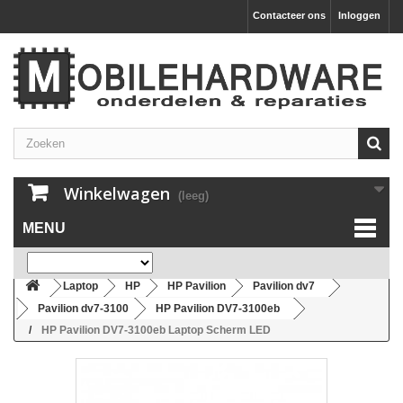
Contacteer ons
Inloggen
Winkelwagen
(leeg)
MENU
Laptop
HP
HP Pavilion
Pavilion dv7
Pavilion dv7-3100
HP Pavilion DV7-3100eb
HP Pavilion DV7-3100eb Laptop Scherm LED