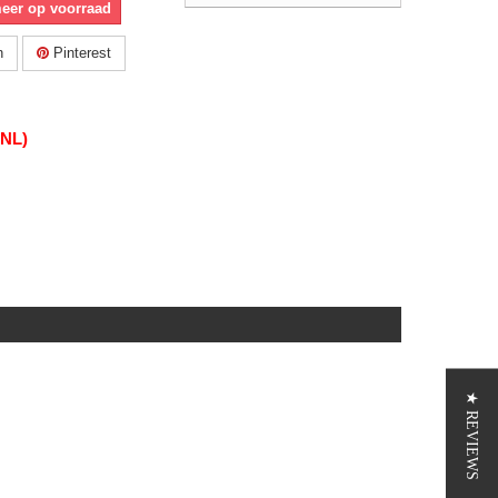
meer op voorraad
n
Pinterest
(NL)
★ REVIEWS