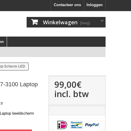
Contacteer ons
Inloggen
Winkelwagen
(leeg)
en
top Scherm LED
99,00€
V7-3100 Laptop
incl. btw
SY
 Laptop beeldscherm