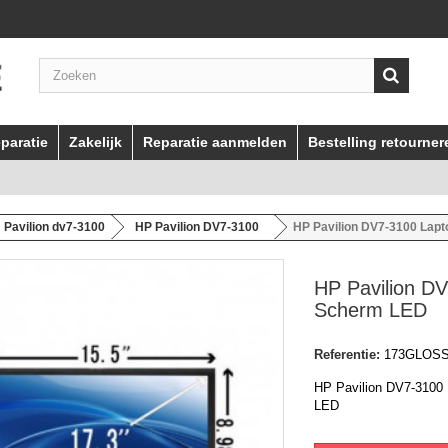
paratie
Zakelijk
Reparatie aanmelden
Bestelling retourner
Pavilion dv7-3100
HP Pavilion DV7-3100
HP Pavilion DV7-3100 Lap
HP Pavilion D
Scherm LED
Referentie:
173GLOS
HP Pavilion DV7-3100
LED