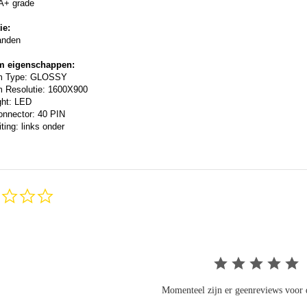
A+ grade
ie:
anden
m eigenschappen:
m Type: GLOSSY
 Resolutie: 1600X900
ght: LED
onnector: 40 PIN
ting: links onder
0.0
star
rating
Momenteel zijn er geenreviews voor d