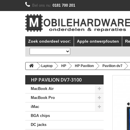
Bel ons nu:
0181 700 201
Zoek onderdeel voor:
Apple ontwerpfouten
Re
Laptop
HP
HP Pavilion
Pavilion dv7
HP PAVILION DV7-3100
MacBook Air
MacBook Pro
iMac
BGA chips
DC jacks