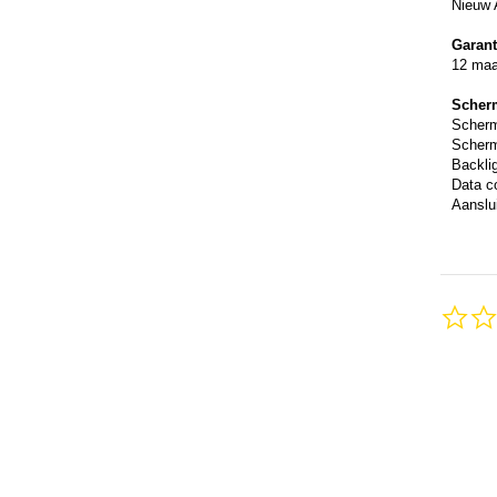
Nieuw 
Garant
12 ma
Scher
Scher
Scherm
Backli
Data c
Aanslui