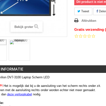
Dit product is niet 
Tweet
Dele
Afdrukken
Bekijk groter
Gratis verzending 
0.0
star
rating
 INFORMATIE
ilion DV7-3100 Laptop Scherm LED
P!
Het is mogelijk dat bij u de aansluiting van het scherm rechts onder zit.
en met de aansluiting rechts onder worden echter niet meer gemaakt.
t dan
deze verloopkabel
nodig.
ie: