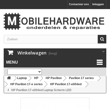
Contacteer ons
Inloggen
Winkelwagen
(leeg)
MENU
Laptop
HP
HP Pavilion
Pavilion 17 series
HP Pavilion 17-e series
HP Pavilion 17-e004ed
HP Pavilion 17-e004ed Laptop Scherm LED