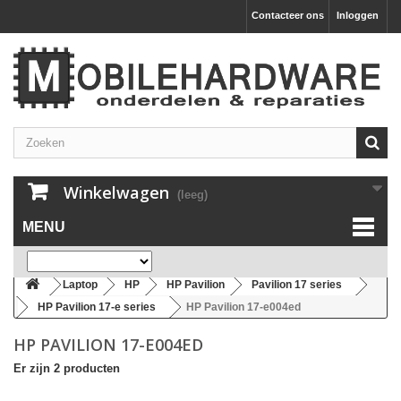
Contacteer ons
Inloggen
Winkelwagen
(leeg)
MENU
Laptop
HP
HP Pavilion
Pavilion 17 series
HP Pavilion 17-e series
HP Pavilion 17-e004ed
HP PAVILION 17-E004ED
Er zijn 2 producten