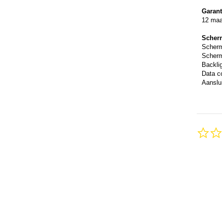
Garant
12 ma
Scher
Scher
Scherm
Backli
Data c
Aanslui