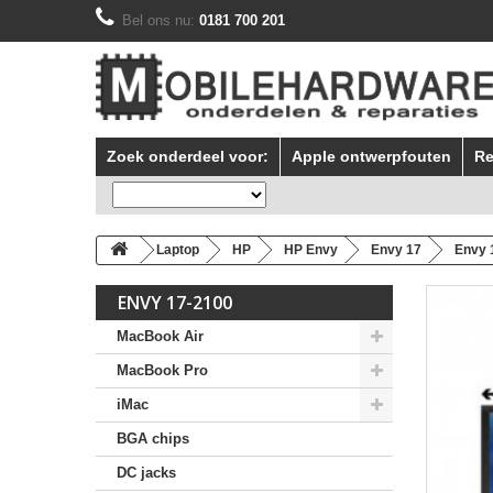
Bel ons nu:
0181 700 201
Zoek onderdeel voor:
Apple ontwerpfouten
Re
Laptop
HP
HP Envy
Envy 17
Envy 
ENVY 17-2100
MacBook Air
MacBook Pro
iMac
BGA chips
DC jacks