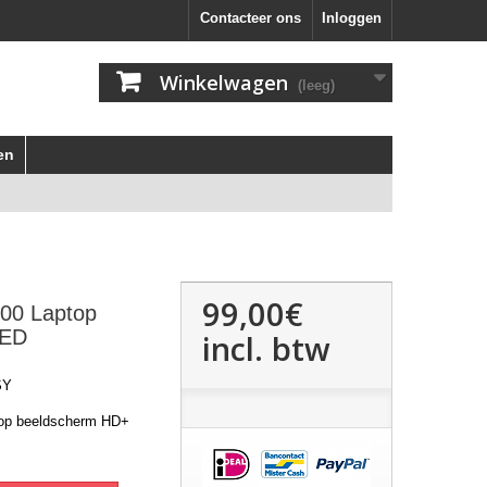
Contacteer ons
Inloggen
Winkelwagen
(leeg)
en
99,00€
00 Laptop
LED
incl. btw
SY
op beeldscherm HD+