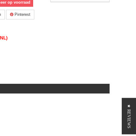
meer op voorraad
n
Pinterest
(NL)
★ REVIEWS