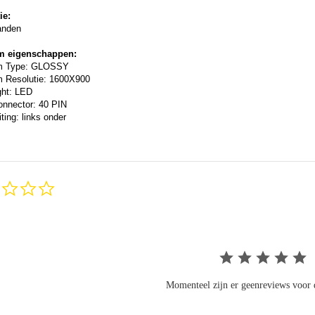
ie:
anden
m eigenschappen:
m Type: GLOSSY
 Resolutie: 1600X900
ght: LED
onnector: 40 PIN
ting: links onder
0.0
star
rating
Momenteel zijn er geenreviews voor d