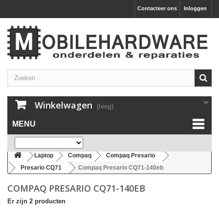
Contacteer ons
Inloggen
Winkelwagen
(leeg)
MENU
Laptop
Compaq
Compaq Presario
Presario CQ71
Compaq Presario CQ71-140eb
COMPAQ PRESARIO CQ71-140EB
Er zijn 2 producten