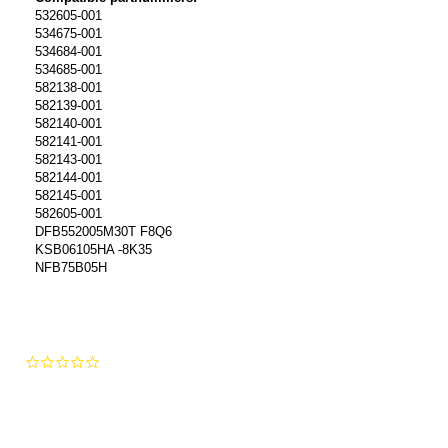
532605-001
534675-001
534684-001
534685-001
582138-001
582139-001
582140-001
582141-001
582143-001
582144-001
582145-001
582605-001
DFB552005M30T F8Q6
KSB06105HA -8K35
NFB75B05H
0.0
star
rating