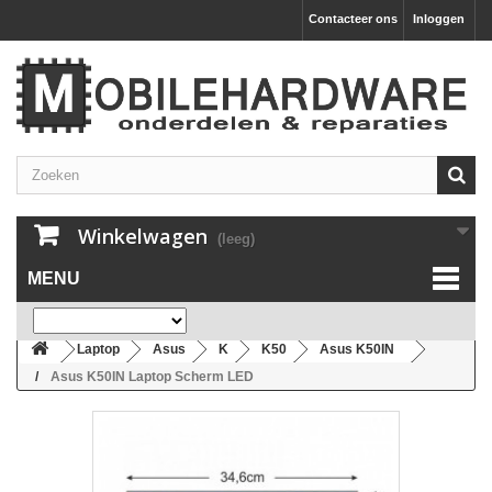
Contacteer ons
Inloggen
Winkelwagen
(leeg)
MENU
Laptop
Asus
K
K50
Asus K50IN
Asus K50IN Laptop Scherm LED