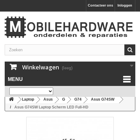
Contacteer ons
Inloggen
Winkelwagen
(leeg)
MENU
Laptop
Asus
G
G74
Asus G74SW
Asus G74SW Laptop Scherm LED Full-HD