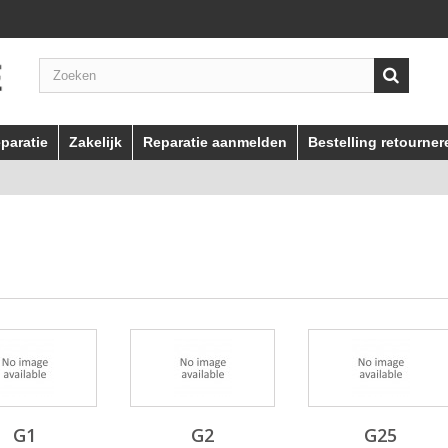
paratie
Zakelijk
Reparatie aanmelden
Bestelling retourner
G1
G2
G25