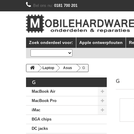
Bel ons nu:
0181 700 201
Zoek onderdeel voor:
Apple ontwerpfouten
Re
Laptop
Asus
G
G
G
MacBook Air
MacBook Pro
iMac
BGA chips
DC jacks