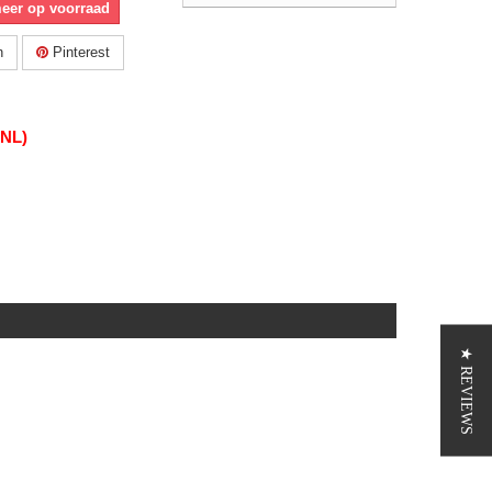
meer op voorraad
n
Pinterest
(NL)
★ REVIEWS