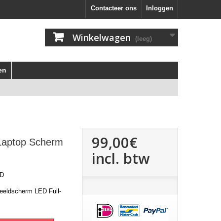
Contacteer ons
Inloggen
Winkelwagen
(leeg)
en
99,00€
aptop Scherm
incl. btw
D
eldscherm LED Full-