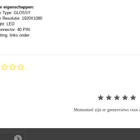
m eigenschappen:
m Type: GLOSSY
 Resolutie: 1920X1080
ght: LED
onnector: 40 PIN
ting: links onder
0.0
star
rating
Momenteel zijn er geenreviews voor d