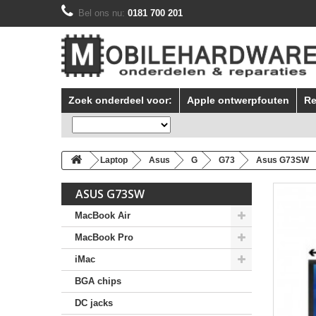
Bel ons nu:
0181 700 201
Zoek onderdeel voor:
Apple ontwerpfouten
Re
Laptop
Asus
G
G73
Asus G73SW
ASUS G73SW
MacBook Air
MacBook Pro
iMac
BGA chips
DC jacks