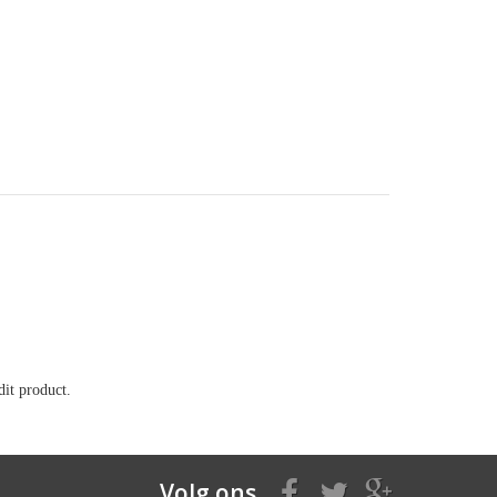
it product.
Volg ons