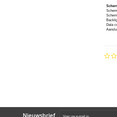
Scher
Scher
Scherm
Backli
Data c
Aanslui
Nieuwsbrief