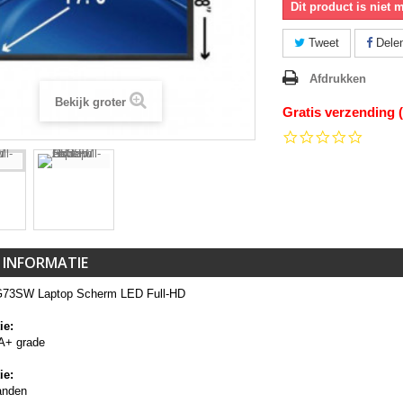
Dit product is niet 
Tweet
Dele
Afdrukken
Bekijk groter
Gratis verzending 
0.0
star
rating
 INFORMATIE
G73SW Laptop Scherm LED Full-HD
ie:
A+ grade
ie:
anden