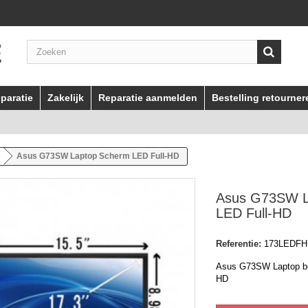
paratie
Zakelijk
Reparatie aanmelden
Bestelling retourner
Asus G73SW Laptop Scherm LED Full-HD
Asus G73SW L
LED Full-HD
Referentie:
173LEDFH
Asus G73SW Laptop be
HD