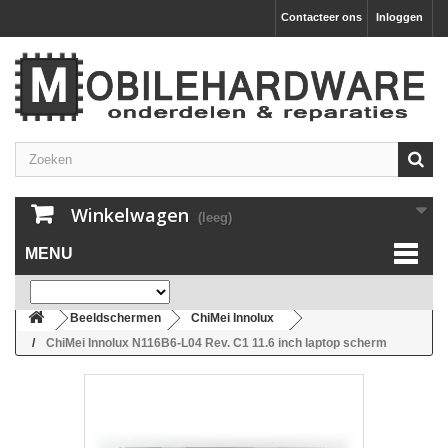
Contacteer ons
Inloggen
Winkelwagen
(leeg)
MENU
Beeldschermen
ChiMei Innolux
ChiMei Innolux N116B6-L04 Rev. C1 11.6 inch laptop scherm