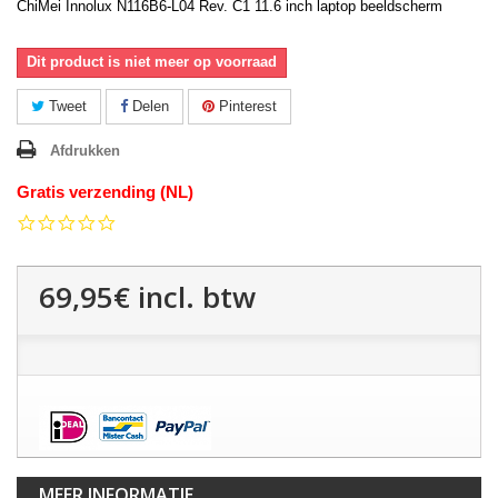
ChiMei Innolux N116B6-L04 Rev. C1 11.6 inch laptop beeldscherm
Dit product is niet meer op voorraad
Tweet
Delen
Pinterest
Afdrukken
Gratis verzending (NL)
0.0
star
rating
69,95€
incl. btw
MEER INFORMATIE