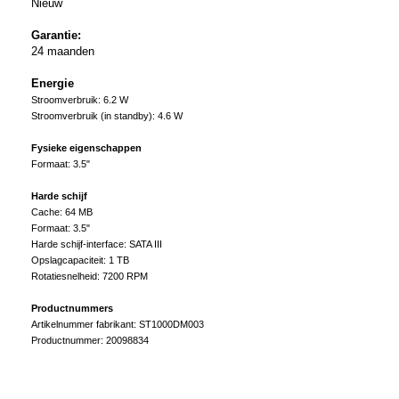
Nieuw
Garantie:
24 maanden
Energie
Stroomverbruik:
6.2 W
Stroomverbruik (in standby):
4.6 W
Fysieke eigenschappen
Formaat:
3.5"
Harde schijf
Cache:
64 MB
Formaat:
3.5"
Harde schijf-interface:
SATA III
Opslagcapaciteit:
1 TB
Rotatiesnelheid:
7200 RPM
Productnummers
Artikelnummer fabrikant:
ST1000DM003
Productnummer:
20098834