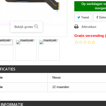
Op werkdagen vo
morgen
Tweet
Dele
Bekijk groter
Afdrukken
Gratis verzending 
0.0
star
rating
FICATIES
ie
Nieuw
ie
12 maanden
 INFORMATIE