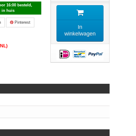
or 16:00 besteld,
 in huis
n
Pinterest
In
winkelwagen
(NL)