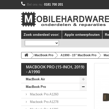
Bel ons nu:
0181 700 201
Zoek onderdeel voor:
Apple ontwerpfouten
Re
MacBook Pro
A1990 - 15" MacBook Pro
Mac
MACBOOK PRO (15-INCH, 2019)
- A1990
MacBook Air
MacBook Pro
Macbook Pro A1260
Macbook Pro A1278