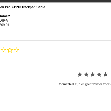
ok Pro A1990 Trackpad Cable
ummer:
669-A
669-01
0.0
star
rating
Momenteel zijn er geenreviews voor d