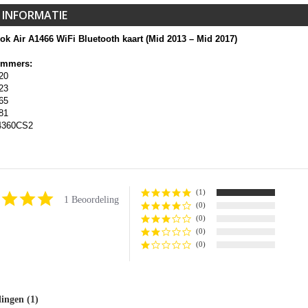
 INFORMATIE
k Air A1466 WiFi Bluetooth kaart (Mid 2013 – Mid 2017)
ummers:
20
23
65
81
360CS2
(1)
5.0
1 Beoordeling
(0)
star
rating
(0)
(0)
(0)
lingen
(1)