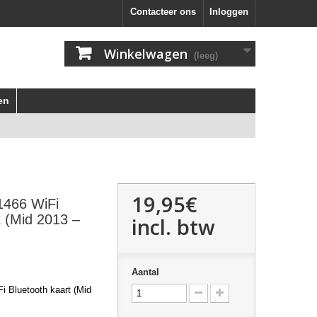
Contacteer ons
Inloggen
Winkelwagen
(leeg)
en
19,95€
1466 WiFi
t (Mid 2013 –
incl. btw
Aantal
i Bluetooth kaart (Mid