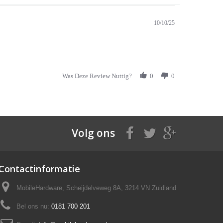
10/10/25
Was Deze Review Nuttig?
0
0
Volg ons
Contactinformatie
MobileHardware, Scheijdelveweg 8A, 3214 VN Zuidland
Bel ons nu:
0181 700 201