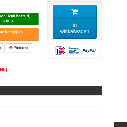
or 16:00 besteld,
 in huis
In
winkelwagen
te item(s) op
n
Pinterest
(NL)