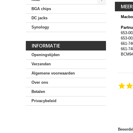
MEER
BGA chips
Macboo
DC jacks
Synology
Partn
653-00
653-00
661-74
INFORMATIE
661-74
BCM94
Openingstijden
Verzenden
Algemene voorwaarden
Over ons
Betalen
Privacybeleid
Beoorde