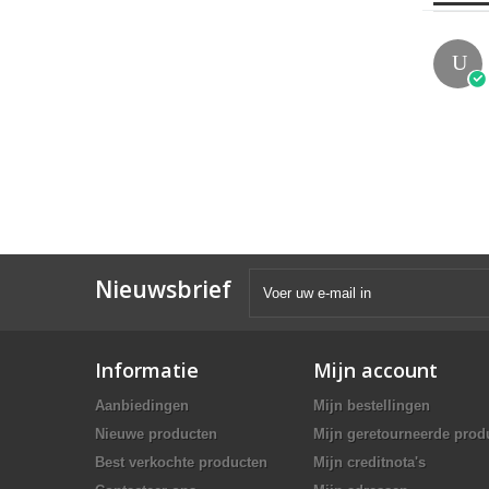
U
Nieuwsbrief
Informatie
Mijn account
Aanbiedingen
Mijn bestellingen
Nieuwe producten
Mijn geretourneerde prod
Best verkochte producten
Mijn creditnota's