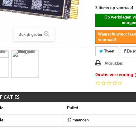
3
items op voorraad
Op werkdagen vo
morgen
Waarschuwing: laats
Bekijk groter
voorraad!
Tweet
Dele
Afdrukken
Gratis verzending 
0.0
star
rating
FICATIES
ie
Pulled
ie
12 maanden