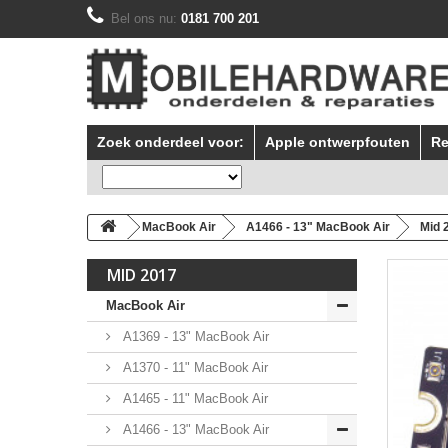
Bel ons nu:
0181 700 201
Zoek onderdeel voor:
Apple ontwerpfouten
Re
MacBook Air
A1466 - 13" MacBook Air
Mid 
MID 2017
MacBook Air
A1369 - 13" MacBook Air
A1370 - 11" MacBook Air
A1465 - 11" MacBook Air
A1466 - 13" MacBook Air