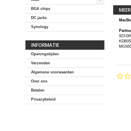
BGA chips
MEER
DC jacks
MacBoo
Synology
Partn
923-00
KDB05
INFORMATIE
MG500
Openingstijden
Verzenden
Algemene voorwaarden
Over ons
Betalen
Privacybeleid