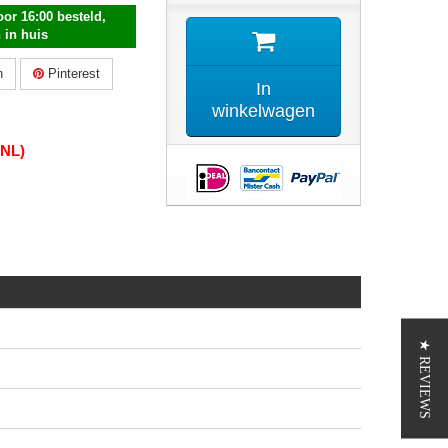
or 16:00 besteld,
 in huis
n
Pinterest
In
winkelwagen
(NL)
★ REVIEWS