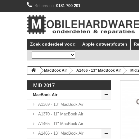
Bel ons nu:
0181 700 201
Zoek onderdeel voor:
Apple ontwerpfouten
Re
MacBook Air
A1466 - 13" MacBook Air
Mid 
MID 2017
MacBook Air
A1369 - 13" MacBook Air
A1370 - 11" MacBook Air
A1465 - 11" MacBook Air
A1466 - 13" MacBook Air