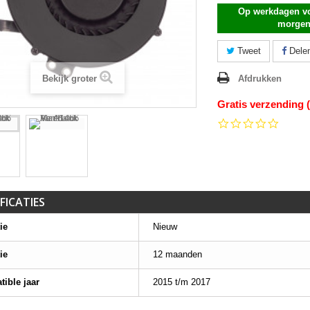
Op werkdagen vo
morgen
Tweet
Dele
Bekijk groter
Afdrukken
Gratis verzending 
0.0
star
rating
FICATIES
ie
Nieuw
ie
12 maanden
ible jaar
2015 t/m 2017