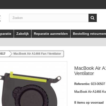
paratie
Zakelijk
Reparatie aanmelden
Bestelling retourner
2017
MacBook Air A1466 Fan / Ventilator
MacBook Air A
Ventilator
Referentie:
923-00507
MacBook Air A1466 Ko
8
items op voorraad