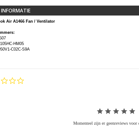
 INFORMATIE
k Air A1466 Fan / Ventilator
ummers:
507
105HC-HM05
50V1-C02C-S9A
0.0
star
rating
Momenteel zijn er geenreviews voor d