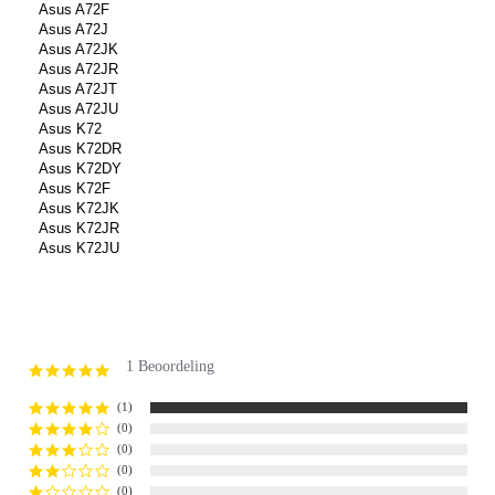
Asus A72F
Asus A72J
Asus A72JK
Asus A72JR
Asus A72JT
Asus A72JU
Asus K72
Asus K72DR
Asus K72DY
Asus K72F
Asus K72JK
Asus K72JR
Asus K72JU
1 Beoordeling
5.0
star
rating
(1)
(0)
(0)
(0)
(0)