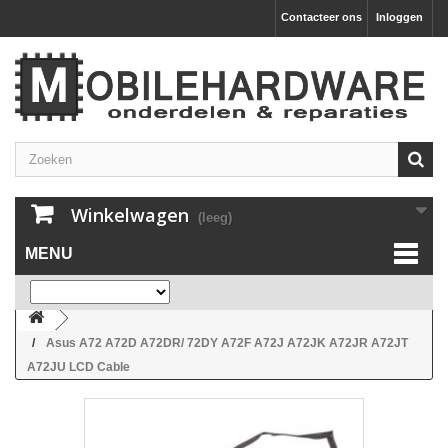
Contacteer ons
Inloggen
Winkelwagen
(leeg)
MENU
Asus A72 A72D A72DR/ 72DY A72F A72J A72JK A72JR A72JT
A72JU LCD Cable