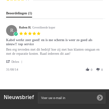
Beoordelingen
(1)
Ruben H.
Geverifieerde koper
R
5.0
star
Kabel werkt zeer goed! en is me scherm is weer zo goed als
rating
nieuw!! top service
Review
review
Ben erg tevreden met dit bedrijf hoe zij met hun klanten omgaan en
by
stating
met de reparatie kosten. Raad iedereen dit aan!
Ruben
Kabel
'
H.
werkt
Delen
Share
on
zeer
31/08/14
Review
0
0
31
goed!
by
Aug
en
Ruben
2014
is
H.
me
on
scherm
31
is
Aug
weer
Nieuwsbrief
2014
zo
goed
als