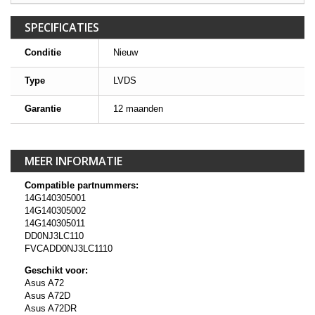
SPECIFICATIES
Conditie
Nieuw
Type
LVDS
Garantie
12 maanden
MEER INFORMATIE
Compatible partnummers:
14G140305001
14G140305002
14G140305011
DD0NJ3LC110
FVCADD0NJ3LC1110
Geschikt voor:
Asus A72
Asus A72D
Asus A72DR