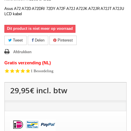
Asus A72 A72D A72DR/ 72DY A72F A72J A72JK A72JR A72JT A72JU
LCD kabel
Dit product is niet meer op voorraad
Tweet
Delen
Pinterest
Afdrukken
Gratis verzending (NL)
5.0
1 Beoordeling
star
rating
29,95€
incl. btw