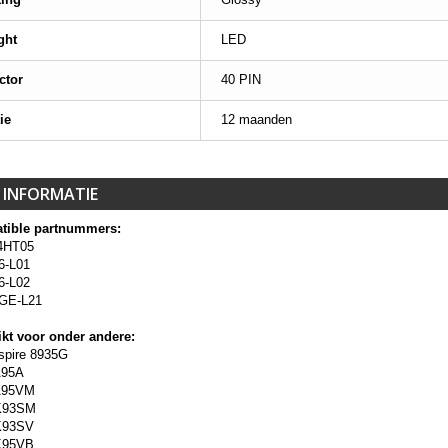
ght
LED
ctor
40 PIN
ie
12 maanden
 INFORMATIE
tible partnummers:
4HT05
6-L01
6-L02
GE-L21
kt voor onder andere:
spire 8935G
A95A
A95VM
K93SM
K93SV
K95VB