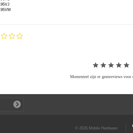
K95VJ
K95VM
0.0
star
rating
Momenteel zijn er geenreviews voor d
© 2026 Mobile Hardware