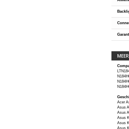
Backli
Conne
Garant
MEER
Compa
LTN18
N184H
N184H
N184H
Geschi
Acer A
Asus 
Asus 
Asus 
Asus 
Asus 