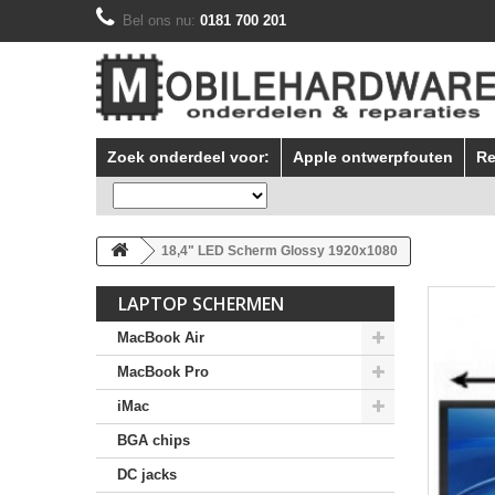
Bel ons nu:
0181 700 201
Zoek onderdeel voor:
Apple ontwerpfouten
Re
18,4" LED Scherm Glossy 1920x1080
LAPTOP SCHERMEN
MacBook Air
MacBook Pro
iMac
BGA chips
DC jacks