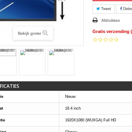
Tweet
Dele
Afdrukken
Gratis verzending 
Bekijk groter
0.0
star
rating
FICATIES
ie
Nieuw
at
18.4 inch
tie
1920X1080 (WUXGA) Full HD
king
Glossy