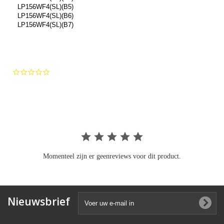
LP156WF4(SL)(B5)
LP156WF4(SL)(B6)
LP156WF4(SL)(B7)
0.0
star
rating
Momenteel zijn er geenreviews voor dit product.
Nieuwsbrief