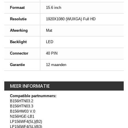
Formaat
15.6 inch
Resolutie
1920X1080 (WUXGA) Full HD
Afwerking
Mat
Backlight
LED
Connector
40 PIN
Garantie
12 maanden
MEER INFORMATIE
Compatible partnummers:
B156HTN03.2
B156HTN03.3
B156HW03 V.0
N156HGE-LB1
LP156WF4(SL)(B2)
LP156WF4(SL)(B3)