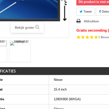
Dit product is niet 
Tweet
Dele
Afdrukken
Bekijk groter
Gratis verzending 
5.0
1 Beoor
star
rating
FICATIES
ie
Nieuw
at
15.4 inch
tie
1280X800 (WXGA)
king
Glossy