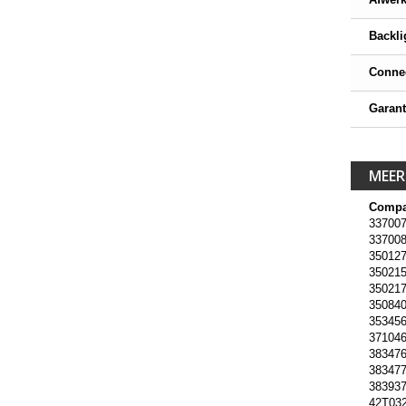
Backli
Conne
Garant
MEER
Compa
337007
337008
350127
350215
350217
350840
353456
371046
383476
383477
383937
42T03