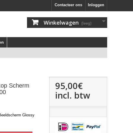
Contacteer ons
Inloggen
Winkelwagen
(leeg)
en
95,00€
top Scherm
00
incl. btw
 Beeldscherm Glossy