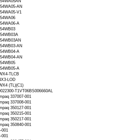
154WA05AN
54WA05-AN
54WA05-V1
54WA06
54WA06-A
54WB03
154WB03A
154WB03AN
54WB03-AN
54WB04-A
54WB04-AN
54WB05
54WB05-A
WX4-TLCB
4X3-LOD
X4 (TL)(C1)
0022300-T1VT06BS006660AL
mpaq 337007-001
mpaq 337008-001
mpaq 350127-001
mpaq 350215-001
mpaq 350217-001
mpaq 350840-001
-001
-001