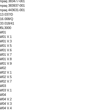
mpaq 383477-001
mpaq 383937-001
mpaq 443631-001
13.037/D
16.008/Q
33.018/41
H5L3000
W01
W01 V.1
W01 V.3
W01 V.5
W01 V.6
W01 V.7
W01 V.8
W01 V.9
W02
W02 V.1
W02 V.5
W02 V.7
W03
W03 V.1
W04
W04 V.2
W04 V.3
W04 V.4