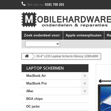
Bel ons nu:
0181 700 201
Zoek onderdeel voor:
Apple ontwerpfouten
Re
15.4" LCD Laptop Scherm Glossy 1280x800
LAPTOP SCHERMEN
MacBook Air
MacBook Pro
iMac
BGA chips
DC jacks