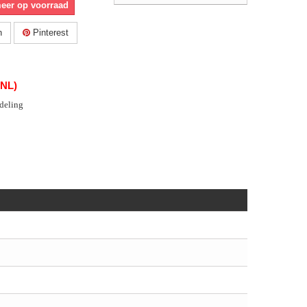
meer op voorraad
n
Pinterest
(NL)
deling