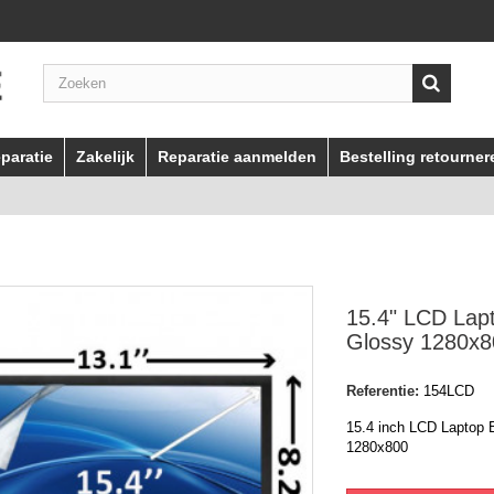
paratie
Zakelijk
Reparatie aanmelden
Bestelling retourner
15.4" LCD Lap
Glossy 1280x8
Referentie:
154LCD
15.4 inch LCD Laptop
1280x800