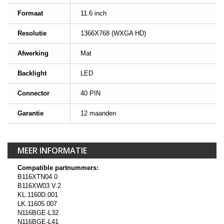
Formaat
11.6 inch
Resolutie
1366X768 (WXGA HD)
Afwerking
Mat
Backlight
LED
Connector
40 PIN
Garantie
12 maanden
MEER INFORMATIE
Compatible partnummers:
B116XTN04.0
B116XW03 V.2
KL.1160D.001
LK.11605.007
N116BGE-L32
N116BGE-L41