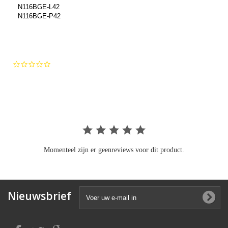
N116BGE-L42
N116BGE-P42
0.0
star
rating
Momenteel zijn er geenreviews voor dit product.
Nieuwsbrief