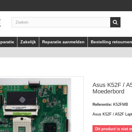
paratie
Zakelijk
Reparatie aanmelden
Bestelling retourner
Asus K52F / A
Moederbord
Referentie:
K52FMB
Asus K52F / A52F Lap
Dit product is niet 