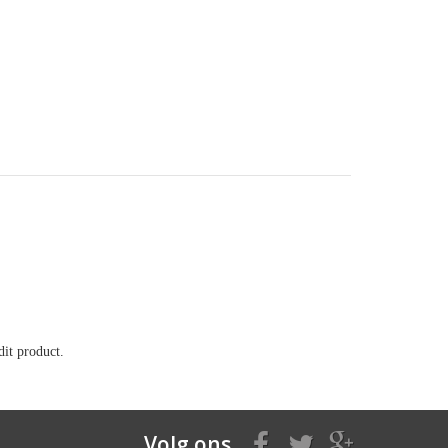
it product.
Volg ons