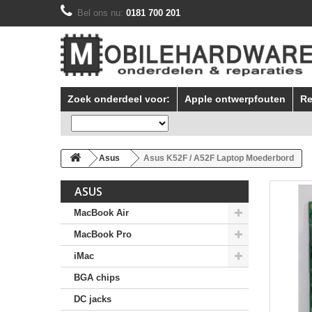
Bel ons nu:
0181 700 201
Zoek onderdeel voor:
Apple ontwerpfouten
Re
Asus
Asus K52F / A52F Laptop Moederbord
ASUS
MacBook Air
MacBook Pro
iMac
BGA chips
DC jacks