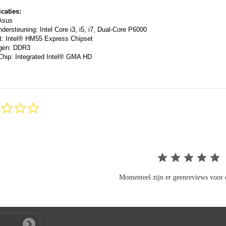
icaties:
Asus
dersteuning:
Intel Core i3, i5, i7,
Dual-Core P6000
t:
Intel® HM55 Express Chipset
gen:
DDR3
Chip:
Integrated Intel® GMA HD
0.0
star
rating
Momenteel zijn er geenreviews voor d