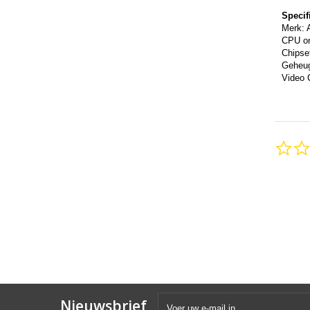
Specif
Merk: 
CPU on
Chipse
Geheu
Video 
Nieuwsbrief