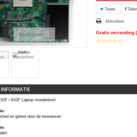
Tweet
Dele
Afdrukken
Gratis verzending 
Bekijk groter
0.0
star
rating
 INFORMATIE
52F / A52F Laptop moederbord
ie:
ished en getest door de leverancier
ie:
nden