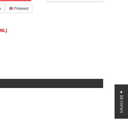
n
Pinterest
(NL)
★ REVIEWS