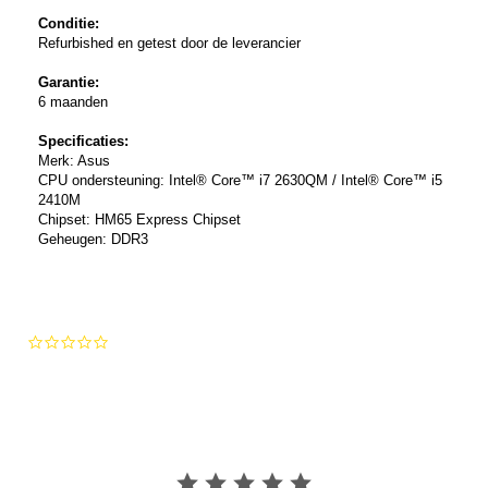
Conditie:
Refurbished en getest door de leverancier
Garantie:
6 maanden
Specificaties:
Merk: Asus
CPU ondersteuning:
Intel® Core™ i7 2630QM /
Intel® Core™ i5
2410M
Chipset:
HM65 Express Chipset
Geheugen:
DDR3
0.0
star
rating