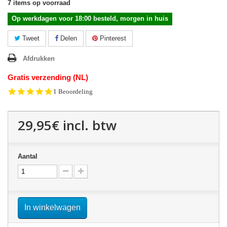
7
items op voorraad
Op werkdagen voor 18:00 besteld, morgen in huis
Tweet
Delen
Pinterest
Afdrukken
Gratis verzending (NL)
5.0
1 Beoordeling
star
rating
29,95€
incl. btw
Aantal
In winkelwagen