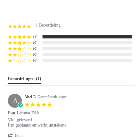
1 Beoordeling
5.0
star
rating
(1)
(0)
(0)
(0)
(0)
Beoordelingen
(1)
Abel T.
Geverifieerde koper
A
5.0
star
Fan Lenovo T60
rating
Review
review
Vlot geleverd.
by
stating
Fan geplaatst en werkt uitstekend
Abel
Fan
'
T.
Lenovo
Delen