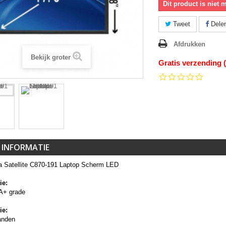
Dit product is niet 
Tweet
Dele
Afdrukken
Bekijk groter
Gratis verzending 
0.0
star
rating
 INFORMATIE
a Satellite C870-191 Laptop Scherm LED
ie:
A+ grade
ie:
anden