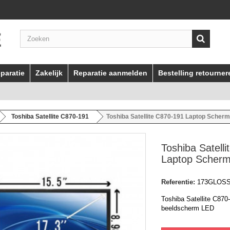
paratie
Zakelijk
Reparatie aanmelden
Bestelling retourner
Toshiba Satellite C870-191
Toshiba Satellite C870-191 Laptop Scher
Toshiba Satell
Laptop Scher
Referentie:
173GLOS
Toshiba Satellite C870
beeldscherm LED