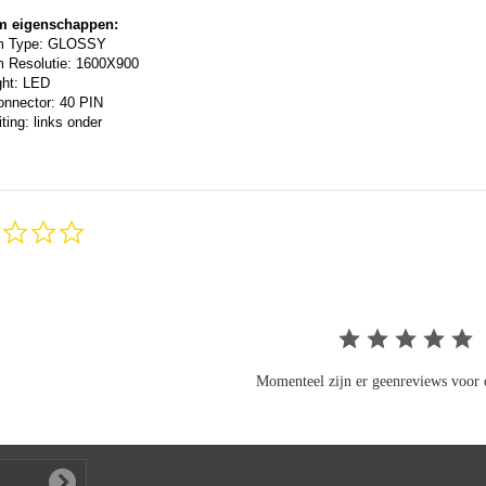
m eigenschappen:
m Type: GLOSSY
 Resolutie: 1600X900
ght: LED
onnector: 40 PIN
ting: links onder
0.0
star
rating
Momenteel zijn er geenreviews voor d