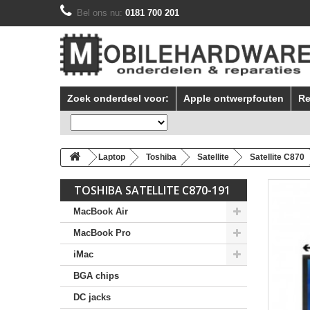
Bel ons nu:
0181 700 201
Zoek onderdeel voor:
Apple ontwerpfouten
Re
Laptop
Toshiba
Satellite
Satellite C870
TOSHIBA SATELLITE C870-191
MacBook Air
MacBook Pro
iMac
BGA chips
DC jacks