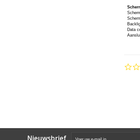
Scher
Scher
Scherm
Backli
Data c
Aanslui
Nieuwsbrief