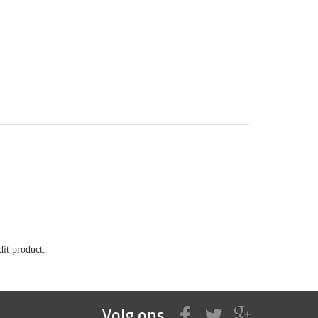
it product.
Volg ons