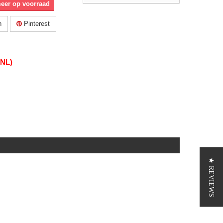
meer op voorraad
n
Pinterest
(NL)
★ REVIEWS