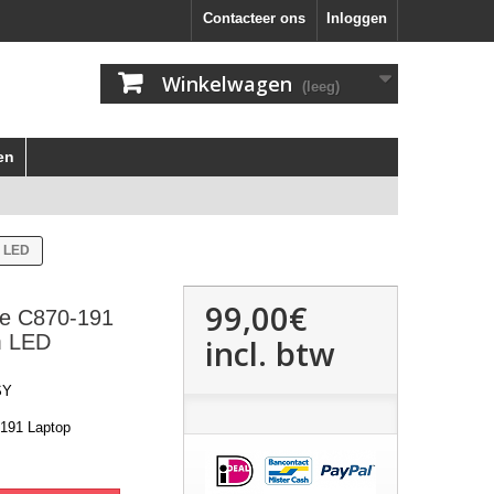
Contacteer ons
Inloggen
Winkelwagen
(leeg)
en
m LED
99,00€
ite C870-191
m LED
incl. btw
SY
-191 Laptop