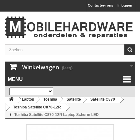
Contacteer ons
Inloggen
Winkelwagen
(leeg)
MENU
Laptop
Toshiba
Satellite
Satellite C870
Toshiba Satellite C870-12R
Toshiba Satellite C870-12R Laptop Scherm LED