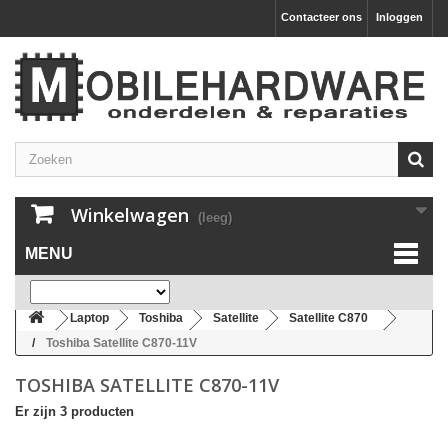
Contacteer ons
Inloggen
Winkelwagen
(leeg)
MENU
Laptop
Toshiba
Satellite
Satellite C870
Toshiba Satellite C870-11V
TOSHIBA SATELLITE C870-11V
Er zijn 3 producten