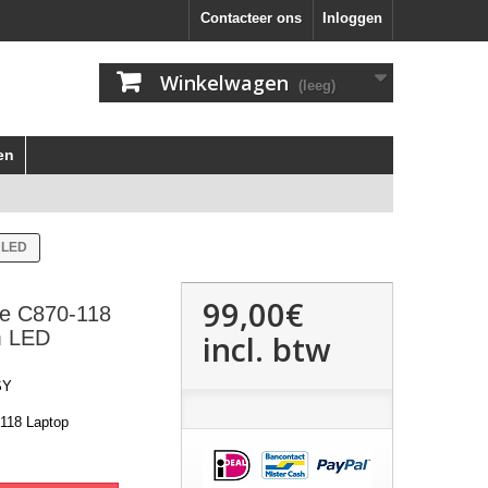
Contacteer ons
Inloggen
Winkelwagen
(leeg)
en
m LED
99,00€
ite C870-118
m LED
incl. btw
SY
-118 Laptop