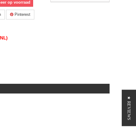
meer op voorraad
n
Pinterest
(NL)
★ REVIEWS