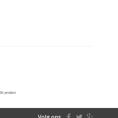
it product.
Volg ons