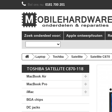
Bel ons nu:
0181 700 201
Zoek onderdeel voor:
Apple ontwerpfouten
Re
Laptop
Toshiba
Satellite
Satellite C870
TOSHIBA SATELLITE C870-118
MacBook Air
MacBook Pro
iMac
BGA chips
DC jacks