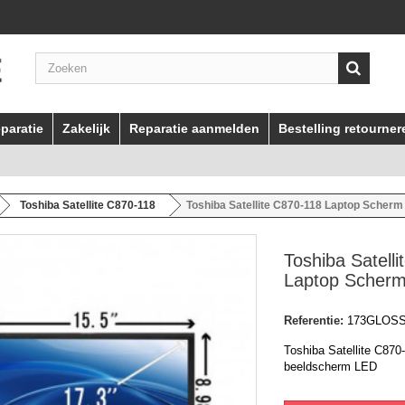
paratie
Zakelijk
Reparatie aanmelden
Bestelling retourner
Toshiba Satellite C870-118
Toshiba Satellite C870-118 Laptop Scher
Toshiba Satell
Laptop Scher
Referentie:
173GLOS
Toshiba Satellite C870
beeldscherm LED