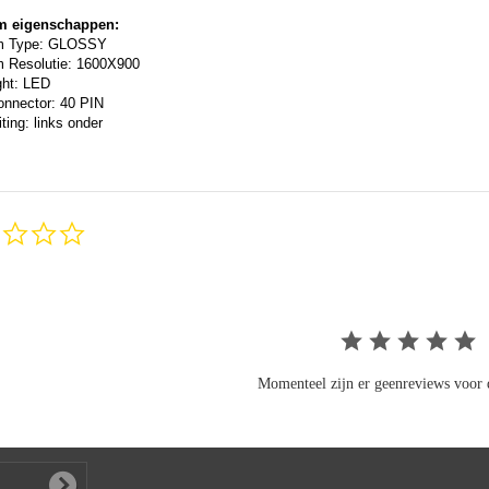
m eigenschappen:
m Type: GLOSSY
 Resolutie: 1600X900
ght: LED
onnector: 40 PIN
ting: links onder
0.0
star
rating
Momenteel zijn er geenreviews voor d