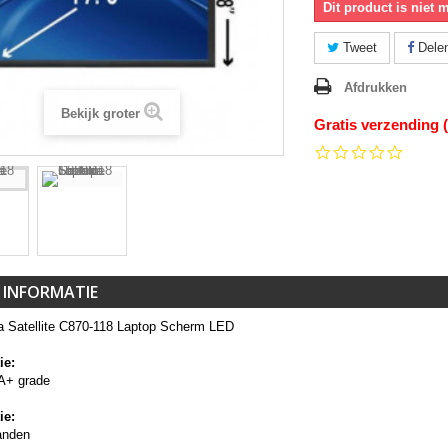
Dit product is niet 
Tweet
Dele
Afdrukken
Bekijk groter
Gratis verzending 
0.0
star
rating
 INFORMATIE
a Satellite C870-118 Laptop Scherm LED
ie:
A+ grade
ie:
anden