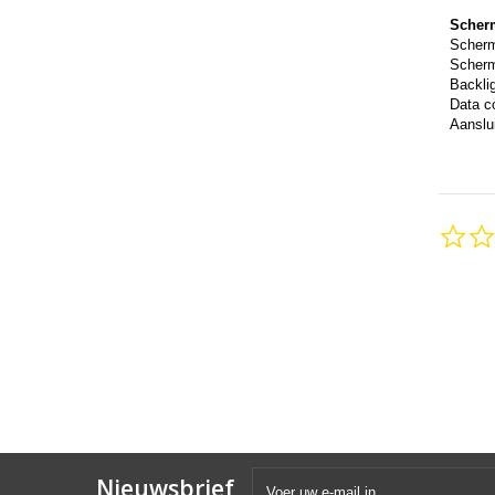
Scher
Scher
Scherm
Backli
Data c
Aanslui
Nieuwsbrief