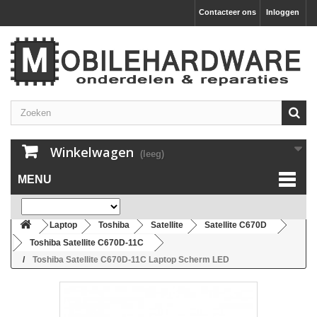
Contacteer ons
Inloggen
Winkelwagen
(leeg)
MENU
Laptop
Toshiba
Satellite
Satellite C670D
Toshiba Satellite C670D-11C
Toshiba Satellite C670D-11C Laptop Scherm LED