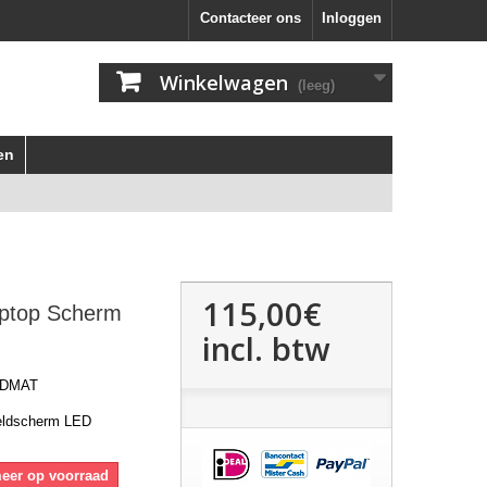
Contacteer ons
Inloggen
Winkelwagen
(leeg)
en
115,00€
ptop Scherm
incl. btw
HDMAT
eldscherm LED
meer op voorraad