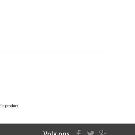
it product.
Volg ons