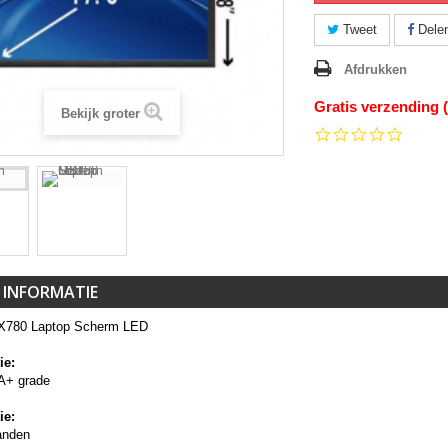
Tweet
Dele
Afdrukken
Gratis verzending 
Bekijk groter
0.0
star
rating
 INFORMATIE
X780 Laptop Scherm LED
ie:
A+ grade
ie:
anden