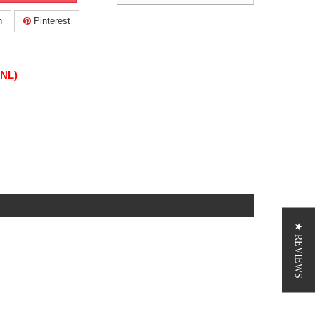
n
Pinterest
(NL)
★ REVIEWS