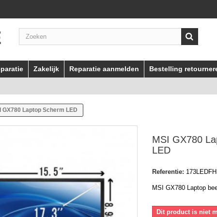
paratie
Zakelijk
Reparatie aanmelden
Bestelling retourner
I GX780 Laptop Scherm LED
MSI GX780 La
LED
Referentie:
173LEDF
MSI GX780 Laptop be
Dit product is niet 