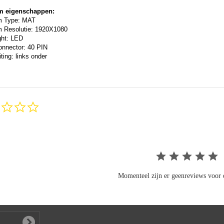
m eigenschappen:
m Type: MAT
 Resolutie: 1920X1080
ght: LED
onnector: 40 PIN
ting: links onder
0.0
star
rating
Momenteel zijn er geenreviews voor d