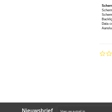
Scher
Scher
Scherm
Backli
Data c
Aanslui
Nieuwsbrief