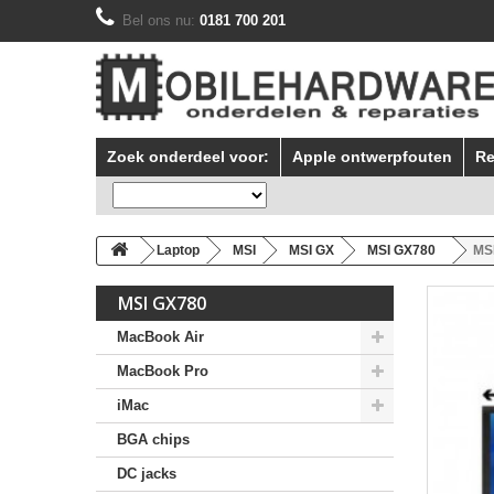
Bel ons nu:
0181 700 201
Zoek onderdeel voor:
Apple ontwerpfouten
Re
Laptop
MSI
MSI GX
MSI GX780
MS
MSI GX780
MacBook Air
MacBook Pro
iMac
BGA chips
DC jacks