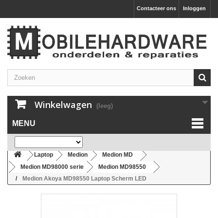
Contacteer ons
Inloggen
Winkelwagen
(leeg)
MENU
Laptop
Medion
Medion MD
Medion MD98000 serie
Medion MD98550
Medion Akoya MD98550 Laptop Scherm LED