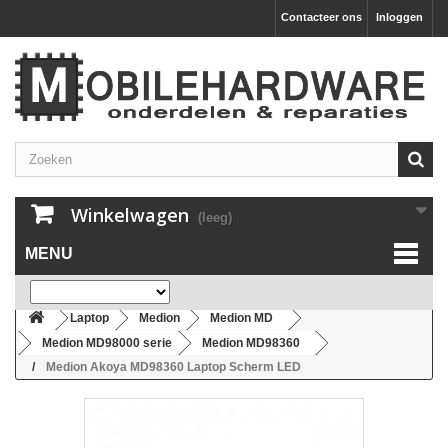
Contacteer ons
Inloggen
Winkelwagen
(leeg)
MENU
Laptop
Medion
Medion MD
Medion MD98000 serie
Medion MD98360
Medion Akoya MD98360 Laptop Scherm LED