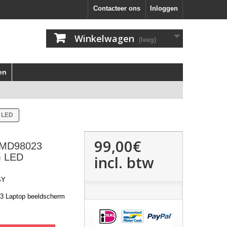
Contacteer ons
Inloggen
Winkelwagen
(leeg)
en
 LED
99,00€
 MD98023
m LED
incl. btw
SY
3 Laptop beeldscherm