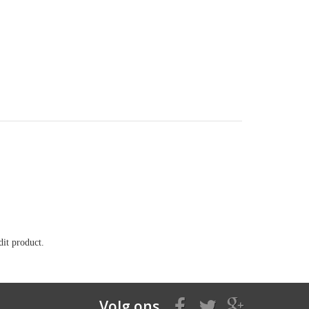
it product.
Volg ons