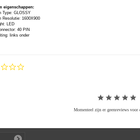
m eigenschappen:
m Type: GLOSSY
 Resolutie: 1600X900
ght: LED
onnector: 40 PIN
ting: links onder
0.0
star
rating
Momenteel zijn er geenreviews voor d