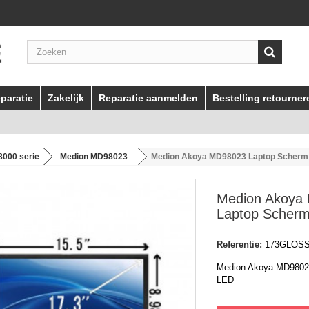
paratie
Zakelijk
Reparatie aanmelden
Bestelling retourner
000 serie
Medion MD98023
Medion Akoya MD98023 Laptop Scherm
Medion Akoya
Laptop Scher
Referentie:
173GLOS
Medion Akoya MD9802
LED