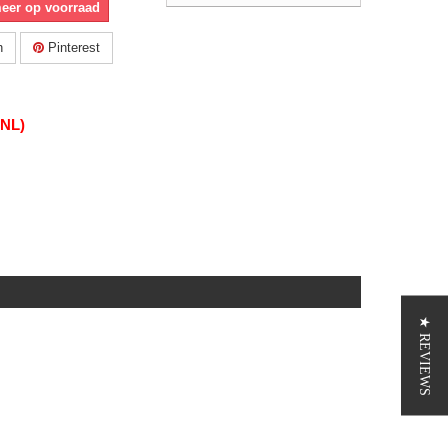
meer op voorraad
n
Pinterest
(NL)
★ REVIEWS