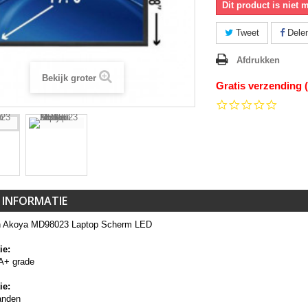
Dit product is niet 
Tweet
Dele
Afdrukken
Bekijk groter
Gratis verzending 
0.0
star
rating
 INFORMATIE
n Akoya MD98023 Laptop Scherm LED
ie:
A+ grade
ie:
anden