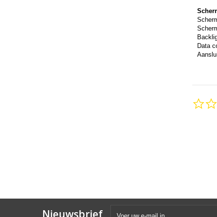
Scher
Scher
Scherm
Backli
Data c
Aanslui
Nieuwsbrief