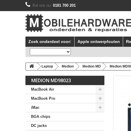
Bel ons nu:
0181 700 201
Zoek onderdeel voor:
Apple ontwerpfouten
Re
Laptop
Medion
Medion MD
Medion MD98
MEDION MD98023
MacBook Air
MacBook Pro
iMac
BGA chips
DC jacks