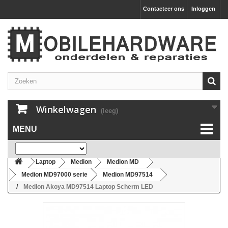
Contacteer ons
Inloggen
Winkelwagen
(leeg)
MENU
Laptop
Medion
Medion MD
Medion MD97000 serie
Medion MD97514
Medion Akoya MD97514 Laptop Scherm LED