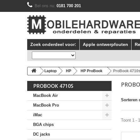
Bel ons nu:
0181 700 201
Zoek onderdeel voor:
Apple ontwerpfouten
Re
Laptop
HP
HP ProBook
ProBook 4710
PROBO
PROBOOK 4710S
MacBook Air
Sorteren 
MacBook Pro
iMac
Toont 1 - 
BGA chips
DC jacks