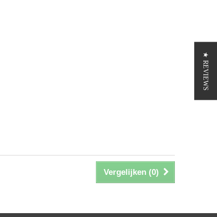
★ REVIEWS
Vergelijken (
0
)