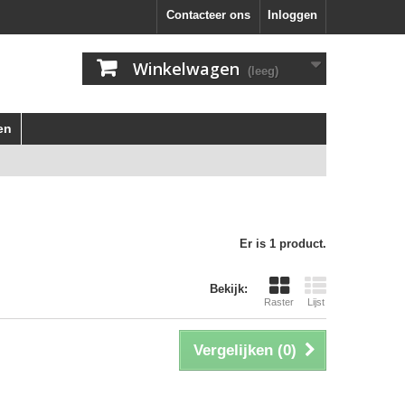
Contacteer ons
Inloggen
Winkelwagen
(leeg)
en
Er is 1 product.
Bekijk:
Raster
Lijst
Vergelijken (
0
)