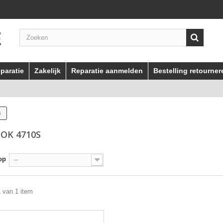
paratie
Zakelijk
Reparatie aanmelden
Bestelling retourner
s
OK 4710S
op
--
1 van 1 item