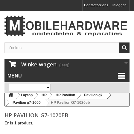
Contacteer ons
Inloggen
Winkelwagen
(leeg)
MENU
Laptop
HP
HP Pavilion
Pavilion g7
Pavilion g7-1000
HP Pavilion G7-1020eb
HP PAVILION G7-1020EB
Er is 1 product.