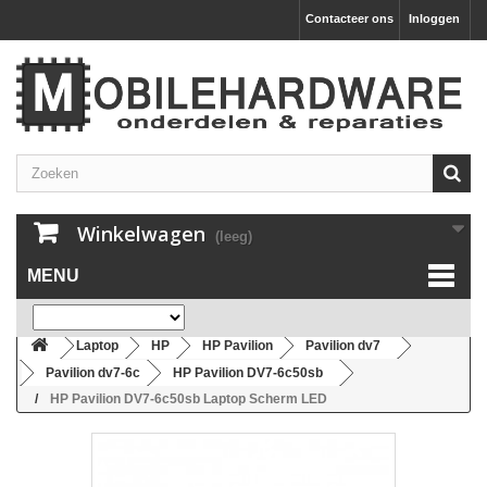
Contacteer ons
Inloggen
Winkelwagen
(leeg)
MENU
Laptop
HP
HP Pavilion
Pavilion dv7
Pavilion dv7-6c
HP Pavilion DV7-6c50sb
HP Pavilion DV7-6c50sb Laptop Scherm LED